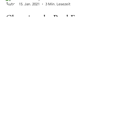
Susanne Rey
15. Jan. 2021
3 Min. Lesezeit
Changing the Real Estate
Market in Northern Cyprus
With our professional and international
vision combined with both our local and
international partners, Privileged Estates &
Investments...
Susanne Rey
10. Dez. 2020
6 Min. Lesezeit
Als Ausländer eine