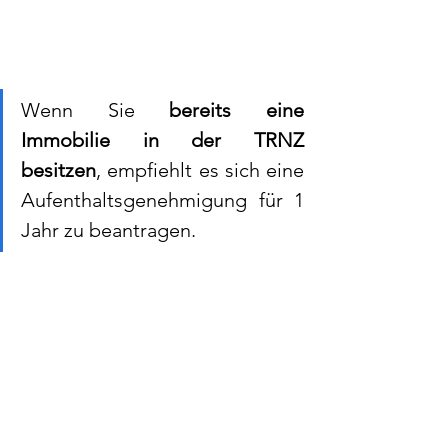
Wenn Sie 
bereits eine 
Immobilie in der TRNZ 
besitzen
, empfiehlt es sich eine 
Aufenthaltsgenehmigung für 1 
Jahr zu beantragen. 
Dieser Prozess ist simpel und einfach 
und unsere Anwaltskanzlei 
„ESA Law 
Firm“
 im eigenen Hause hilft ihnen 
dabei gerne weiter. 
Für genauere Informationen senden Sie 