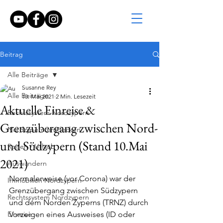
Beitrag
Alle Beiträge
Susanne Rey
Alle Beiträge
10. Mai 2021
2 Min. Lesezeit
Aktuelle Einreise &
Rechtssystem Nordzypern
Grenzübergang zwischen Nord-
Nordzypern entdecken
und Südzypern (Stand 10.Mai
Reisen / Urlaub
2021)
Auswandern
Normalerweise (vor Corona) war der 
Immobilien Nordzypern
Grenzübergang zwischen Südzypern 
Rechtssystem Nordzypern
und dem Norden Zyperns (TRNZ) durch 
Einreise
Vorzeigen eines Ausweises (ID oder 